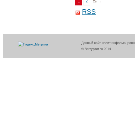
1
2
Ctrl →
RSS
Данный сайт носит информационно
© Berrypiter.ru 2014