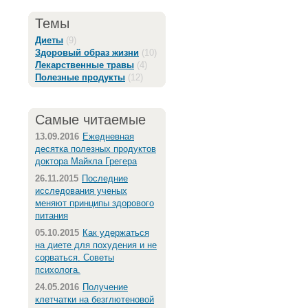
Темы
Диеты
(9)
Здоровый образ жизни
(10)
Лекарственные травы
(4)
Полезные продукты
(12)
Самые читаемые
13.09.2016
Ежедневная
десятка полезных продуктов
доктора Майкла Грегера
26.11.2015
Последние
исследования ученых
меняют принципы здорового
питания
05.10.2015
Как удержаться
на диете для похудения и не
сорваться. Советы
психолога.
24.05.2016
Получение
клетчатки на безглютеновой