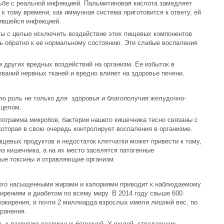
орьбе с реальной инфекцией. Пальмитиновая кислота замедляет
к тому времени, как иммунная система приготовится к ответу, ей
нившейся инфекцией.
ы с целью исключить воздействие этих пищевых компонентов
ь обратно к ее нормальному состоянию. Эти слабые воспаления
 других вредных воздействий на организм. Ее избыток в
ваний нервных тканей и вредно влияет на здоровье печени.
ую роль не только для здоровья и благополучия желудочно-
 целом.
лограмма микробов, бактерии нашего кишечника тесно связаны с
оторая в свою очередь контролирует воспаления в организме.
щевых продуктов и недостаток клетчатки может привести к тому,
з кишечника, а на их место заселятся патогенные
ые токсины и отравляющие организм.
того насыщенными жирами и калориями приводит к наблюдаемому
ирением и диабетом по всему миру. В 2014 году свыше 600
ожирения, и почти 2 миллиарда взрослых имели лишний вес, по
ранения.
 к развитию различных болезней. У людей, страдающих