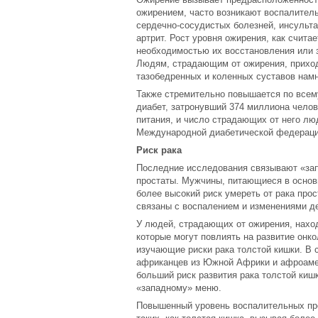
ожирением, часто возникают воспалитель
сердечно-сосудистых болезней, инсульта,
артрит. Рост уровня ожирения, как счита
необходимостью их восстановления или з
Людям, страдающим от ожирения, приход
тазобедренных и коленных суставов намн
Также стремительно повышается по всем
диабет, затронувший 374 миллиона челове
питания, и число страдающих от него лю
Международной диабетической федераци
Риск рака
Последние исследования связывают «зап
простаты. Мужчины, питающиеся в основн
более высокий риск умереть от рака прос
связаны с воспалением и изменениями де
У людей, страдающих от ожирения, нахо
которые могут повлиять на развитие онк
изучающие риски рака толстой кишки. В 
африканцев из Южной Африки и афроамер
больший риск развития рака толстой киш
«западному» меню.
Повышенный уровень воспалительных про