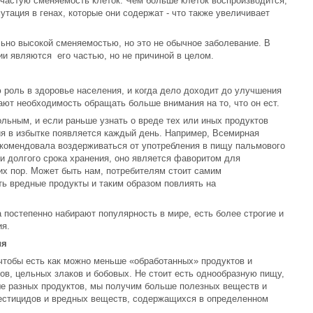
е частую сменяемость клеток. Чем больше клеток воспроизводится,
тация в генах, которые они содержат - что также увеличивает
льно высокой сменяемостью, но это не обычное заболевание. В
ии являются его частью, но не причиной в целом.
 роль в здоровье населения, и когда дело доходит до улучшения
ают необходимость обращать больше внимания на то, что он ест.
льным, и если раньше узнать о вреде тех или иных продуктов
ия в избытке появляется каждый день. Например, Всемирная
екомендовала воздерживаться от употребления в пищу пальмового
 и долгого срока хранения, оно является фаворитом для
их пор. Может быть нам, потребителям стоит самим
ать вредные продукты и таким образом повлиять на
постепенно набирают популярность в мире, есть более строгие и
ия.
ия
чтобы есть как можно меньше «обработанных» продуктов и
в, цельных злаков и бобовых. Не стоит есть однообразную пищу,
ше разных продуктов, мы получим больше полезных веществ и
естицидов и вредных веществ, содержащихся в определенном