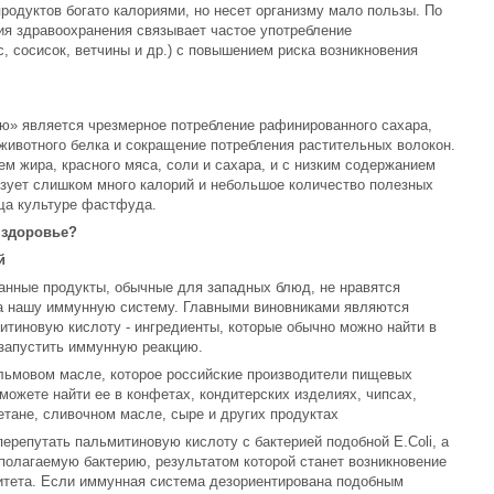
одуктов богато калориями, но несет организму мало пользы. По
я здравоохранения связывает частое употребление
 сосисок, ветчины и др.) с повышением риска возникновения
ю» является чрезмерное потребление рафинированного сахара,
ивотного белка и сокращение потребления растительных волокон.
м жира, красного мяса, соли и сахара, и с низким содержанием
изует слишком много калорий и небольшое количество полезных
уща культуре фастфуда.
 здоровье?
й
нные продукты, обычные для западных блюд, не нравятся
на нашу иммунную систему. Главными виновниками являются
тиновую кислоту - ингредиенты, которые обычно можно найти в
 запустить иммунную реакцию.
льмовом масле, которое российские производители пищевых
можете найти ее в конфетах, кондитерских изделиях, чипсах,
тане, сливочном масле, сыре и других продуктах
ерепутать пальмитиновую кислоту с бактерией подобной E.Coli, а
полагаемую бактерию, результатом которой станет возникновение
итета. Если иммунная система дезориентирована подобным