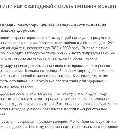
 или как «западный» стиль питания вредит
 вредны гамбургеры или как «западный» стиль питания
 вашему здоровью
ающие страны переживают быструю урбанизацию, в результате
 половины населения земного шара сейчас живет в городах. Это
как ожидается, возрастет до 70% к 2050 году. Вместе с этим
сом приходит и городской стиль жизни - часто подразумевающий
ю физическую активность и «западный» образ питания.
му миру происходит изменение пищевых привычек, которые не
вья населения. Большинство людей во всем мире одновременно с
т больше калорий и мяса в своем меню. К сожалению, такие
иметь потенциально негативные последствия для здоровья и
еских заболеваний.
дей, которые плохо питаются, не потому что они едят пищу
ичестве, а потому что едят продукты, имеющие мало полезных
венных добавок и красителей. Эта тенденция противоречит более
остом доходов у людей появляется доступ к «обработанным
ние.
льзы, они содержат «пустые» калории. Меню, бедное фруктами и
ие на здоровье. Поэтому современное так называемое «западное»