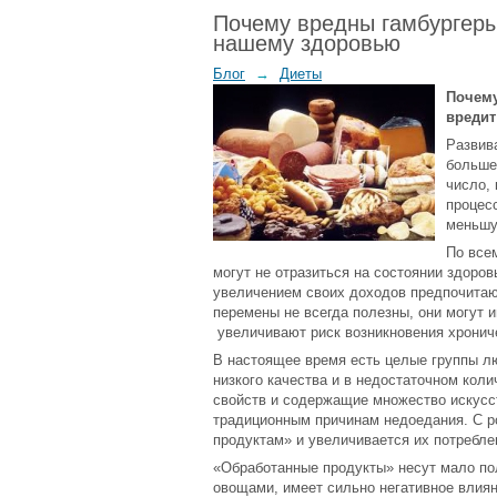
Почему вредны гамбургеры
нашему здоровью
Блог
→
Диеты
Почему
вредит
Развив
больше
число, 
процес
меньшу
По все
могут не отразиться на состоянии здоро
увеличением своих доходов предпочитаю
перемены не всегда полезны, они могут 
увеличивают риск возникновения хронич
В настоящее время есть целые группы лю
низкого качества и в недостаточном кол
свойств и содержащие множество искусст
традиционным причинам недоедания. С р
продуктам» и увеличивается их потребле
«Обработанные продукты» несут мало по
овощами, имеет сильно негативное влиян