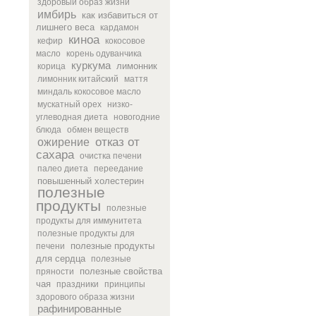
здоровый образ жизни
имбирь
как избавиться от
лишнего веса
кардамон
киноа
кефир
кокосовое
масло
корень одуванчика
куркума
лимонник
корица
лимонник китайский
маття
миндаль кокосовое масло
мускатный орех
низко-
углеводная диета
новогодние
блюда
обмен веществ
отказ от
ожирение
сахара
очистка печени
палео диета
переедание
повышенный холестерин
полезные
продукты
полезные
продукты для иммунитета
полезные продукты для
полезные продукты
печени
для сердца
полезные
полезные свойства
пряности
чая
праздники
принципы
здорового образа жизни
рафинированные