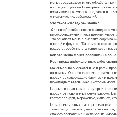
меню, содержащее много обработанных пр
последним данным Всемирная организаци
промышленных мясных продуктов (колбас,
онкологических заболеваний.
Что такое «западное» меню?
«Основной особенностью «западного мен
высокоочищенных и насыщенных жиров, ж
Это означает меню с высоким содержание
овощей и фруктов. Такое меню характер
веществ, особенно эта тенденция, прис
Как это меню может повлиять на ваше
Рост риска инфекционных заболевани
Максимально обработанные и рафинирова
организму. Они неблагоприятно влияют 
продукты, содержащие фруктозу и пальми
шоколадных батончиках и которые могут
Пальмитиновая кислота содержится в па
продуктов используют очень широко. Вы 
картофеле фри, мороженом, сливках, сме
По мнению ученых, наш организм может п
затем запустить иммунную атаку на пред
слабого воспаления и ослабление иммун