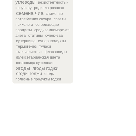
углеводы
резистентность к
инсулину
родиола розовая
семена чиа
снижение
потребления сахара
советы
психолога
согревающие
продукты
средиземноморская
диета
статины
супер-еда
суперпродукты
суперпища
термогенез
туласи
тысячелистник
флавоноиды
флексетарианская диета
шелковица сушенная
ягоды
ягоды годжи
ягоды годжи
ягоды
полезные продукты годжи