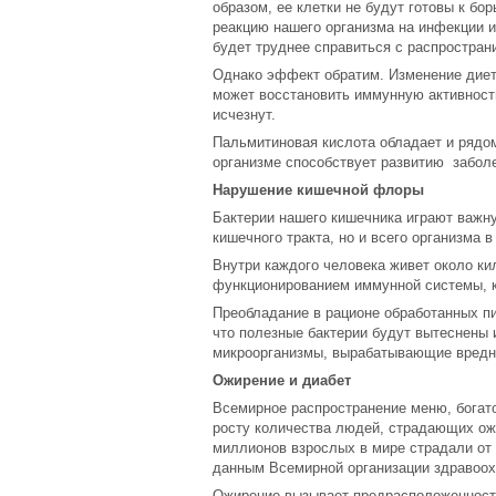
образом, ее клетки не будут готовы к б
реакцию нашего организма на инфекции и 
будет труднее справиться с распростра
Однако эффект обратим. Изменение диет
может восстановить иммунную активност
исчезнут.
Пальмитиновая кислота обладает и рядом
организме способствует развитию заболе
Нарушение кишечной флоры
Бактерии нашего кишечника играют важн
кишечного тракта, но и всего организма в
Внутри каждого человека живет около ки
функционированием иммунной системы, к
Преобладание в рационе обработанных пи
что полезные бактерии будут вытеснены и
микроорганизмы, вырабатывающие вредн
Ожирение и диабет
Всемирное распространение меню, бога
росту количества людей, страдающих ож
миллионов взрослых в мире страдали от 
данным Всемирной организации здравоох
Ожирение вызывает предрасположенность