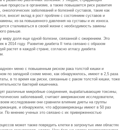
ные процессы в организме, а также повышается риск развития
 онкологических заболеваний и болезней суставов, такие как
ется, вносит вклад в рост проблем с состоянием суставов и
амены, из-за повышенного давления на суставы и их износа.
ится сталкиваться в своей жизни с необходимость замены
ого раньше.
у миру доля еще одной болезни, связанной с ожирением. Это
к в 2014 году. Развитие диабета II типа связано с образом
дей растет в каждой стране, согласно атласу диабета
и.
адное» меню с повышенным риском рака толстой кишки и
ом по западной схеме меню, как обнаружилось, имеют в 2,5 раза
таты, в то время как риски, связанные с раком толстой кишки, тоже
ятельности бактерий кишечника.
дят различные микробные соединения, вырабатывающие токсины,
ологических заболеваний, считают американские исследователи,
своем исследовании они сравнили влияние диеты на группы
иканцев, и обнаружили, что афроамериканцы имеют в 50 раз
ки. По мнению ученых это связано с их приверженностью
цессов может также повредить клетки в затронутых ими областях