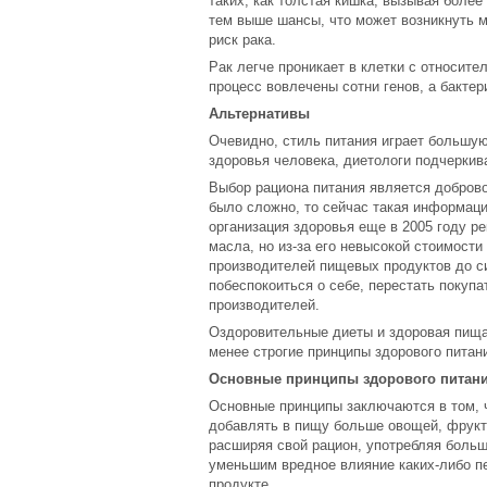
таких, как толстая кишка, вызывая боле
тем выше шансы, что может возникнуть му
риск рака.
Рак легче проникает в клетки с относите
процесс вовлечены сотни генов, а бактер
Альтернативы
Очевидно, стиль питания играет большую
здоровья человека, диетологи подчеркив
Выбор рациона питания является доброво
было сложно, то сейчас такая информац
организация здоровья еще в 2005 году р
масла, но из-за его невысокой стоимости
производителей пищевых продуктов до с
побеспокоиться о себе, перестать покуп
производителей.
Оздоровительные диеты и здоровая пища 
менее строгие принципы здорового питан
Основные принципы здорового питан
Основные принципы заключаются в том, 
добавлять в пищу больше овощей, фрукто
расширяя свой рацион, употребляя боль
уменьшим вредное влияние каких-либо п
продукте.