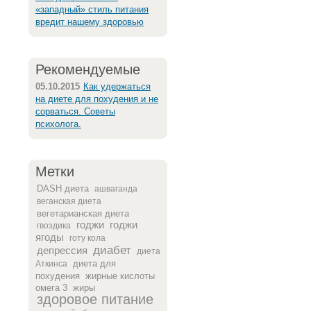
«западный» стиль питания
вредит нашему здоровью
Рекомендуемые
05.10.2015
Как удержаться
на диете для похудения и не
сорваться. Советы
психолога.
Метки
DASH диета
ашваганда
веганская диета
вегетарианская диета
годжи
годжи
гвоздика
ягоды
готу кола
диабет
депрессия
диета
диета для
Аткинса
похудения
жирные кислоты
омега 3
жиры
здоровое питание