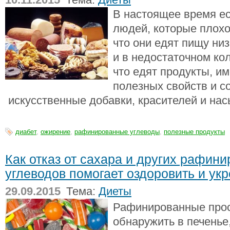
В настоящее время ес
людей, которые плохо
что они едят пищу низ
и в недостаточном ко
что едят продукты, 
полезных свойств и 
искусственные добавки, красителей и на
диабет
,
ожирение
,
рафинированные углеводы
,
полезные продукты
Как отказ от сахара и других рафин
углеводов помогает оздоровить и ук
29.09.2015
Тема:
Диеты
Рафинированные про
обнаружить в печенье,