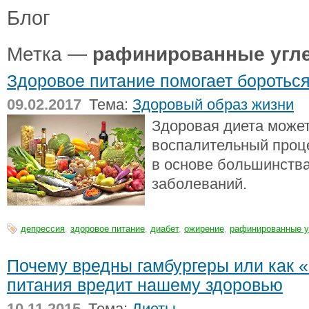
Блог
Метка —
рафинированные угл
Здоровое питание помогает боротьс
09.02.2017
Тема:
Здоровый образ жизни
Здоровая диета может
воспалительный проц
в основе большинств
заболеваний.
депрессия
,
здоровое питание
,
диабет
,
ожирение
,
рафинированные 
Почему вредны гамбургеры или как 
питания вредит нашему здоровью
10.11.2015
Тема:
Диеты