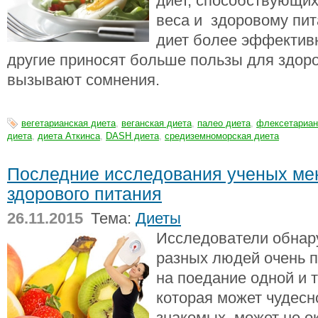
диет, способствующих
веса и здоровому пит
диет более эффектив
другие приносят больше пользы для здоро
вызывают сомнения.
вегетарианская диета
,
веганская диета
,
палео диета
,
флексетариан
диета
,
диета Аткинса
,
DASH диета
,
средиземноморская диета
Последние исследования ученых ме
здорового питания
26.11.2015
Тема:
Диеты
Исследователи обнар
разных людей очень п
на поедание одной и т
которая может чудесн
знакомых, может не о